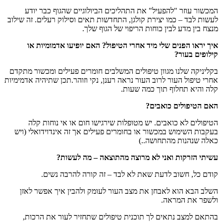
המכשור עוזר "להפעיל" את התהליכים הביולוגיים שהגוף כבר יודע
לעשות לבד – כמו יצירת קולגן, התחדשות תאים וסילוק רעלים. זה שילוב
מנצח בין מדע לבין כוחות הריפוי של הגוף שלך.
איך יראו הפנים שלי מיד אחרי הטיפול? האם יופיעו אדמומיות או
קילופים בעור?
בקליניקה שלנו מגוון טיפולים המשלבים חומרים פעילים ומכשור מתקדם
אחרי טיפול העור לרוב העור נראה רענן, נקי וזוהר.תכן שתיהיה אדמימיות
קלה והיא תחלוף תוך כמה שעות.
האם הטיפולים כואבים?
הטיפולים לא כואבים. יש מטופלות שירגישו חום או אי נוחות קלה
בעקבות השימוש במכשור או בחומרים פעילים אך זה אינדוידואלי (ויש
כאלה שנהנות מהתחושה..)
עשיתי הזרקות ואני לא מרוצה מהתוצאה – מה לעשות?
קודם כל, חשוב לדעת שאת לא לבד – זה קורה להרבה נשים.
השלב הבא הוא לאבחן את מצב העור לעומק ולהבין איך אפשר לאזן
ולשפר את המראה.
בהתאם למצב נתאים לך תוכנית טיפולים שתחזיר לעור את הרכות,