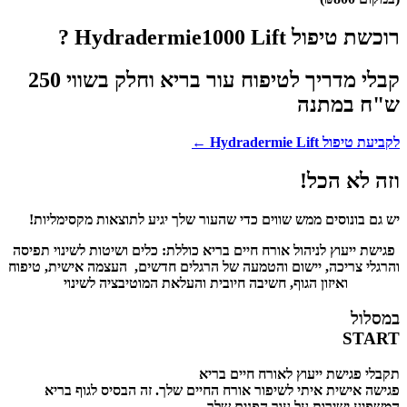
רוכשת טיפול Hydradermie1000 Lift ?
קבלי מדריך לטיפוח עור בריא וחלק בשווי 250
ש"ח במתנה
לקביעת טיפול Hydradermie Lift ←
וזה לא הכל!
יש גם בונוסים ממש שווים כדי שהעור שלך יגיע לתוצאות מקסימליות!
פגישת ייעוץ לניהול אורח חיים בריא כוללת: כלים ושיטות לשינוי תפיסה
והרגלי צריכה, יישום והטמעה של הרגלים חדשים, העצמה אישית, טיפוח
ואיזון הגוף, חשיבה חיובית והעלאת המוטיבציה לשינוי
במסלול
START
תקבלי פגישת ייעוץ לאורח חיים בריא
פגישה אישית איתי לשיפור אורח החיים שלך. זה הבסיס לגוף בריא
המשפיע ישירות על עור הפנים שלך