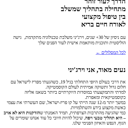
הדרך לעור זוהר
מתחילה בתהליך שמשלב
בין טיפול מקצועי
לאורח חיים בריא
עם ניסיון של 30+ שנים, וירג'יני משלבת טכנולוגיה מתקדמת, גישה
הוליסטית
ותוכנית מותאמת אישית לעור הפנים שלך
לכל המסלולים ←
נעים מאוד, אני וירג'יני
את דרכי בעולם היופי התחלתי בגיל 19, כשהגעתי מפריז לישראל עם
חלום גדול ותשוקה אמיתית לעולם הקוסמטיקה.
למדתי והתמקצעתי במוסדות היוקרתיים ביותר בשאנז אליזה
כקוסמטיקאית ומאפרת.
במשך יותר מ-12 שנה הייתי על קו פריז-ישראל, שם העשרתי את עצמי
כאשת מקצוע בידע והשתלמויות.
כמי שהגיעה מהתרבות הצרפתית, תמיד האמנתי ש
הזדקנות היא לא אויב
– היא תהליך טבעי ויפה
, שיכול להיות חיובי כל עוד אנחנו שומרים על
הגוף, הנפש והאיזון הפנימי שלנו.