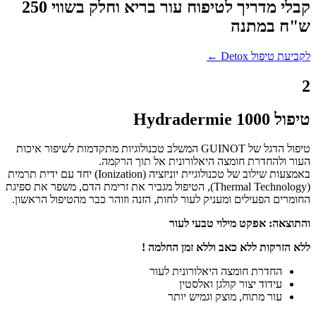
קבלי מדריך לטיפוח עור בריא וחלק בשווי 250
ש"ח במתנה
לקביעת טיפול Detox ←
2
טיפול Hydradermie 1000
טיפול הדגל של GUINOT המשלב טכנולוגיות מתקדמות לשיפור איכות
העור ולהחדרת חומצה היאלורונית אל תוך הרקמה.
באמצעות שילוב של טכנולוגיית יוניזציה (Ionization) יחד עם ידית תרמית
(Thermal Technology), הטיפול מגביר את זרימת הדם, משפר את ספיגת
החומרים הפעילים ומעניק לעור לחות, הזנה וזוהר כבר מהטיפול הראשון.
והתוצאה: אפקט מילוי טבעי לעור
ללא הזרקות ללא כאב וללא זמן החלמה !
החדרת חומצה היאלורונית לעור
עידוד יצור קולגן ואלסטין
עור מתוח, מוצק וגמיש יותר