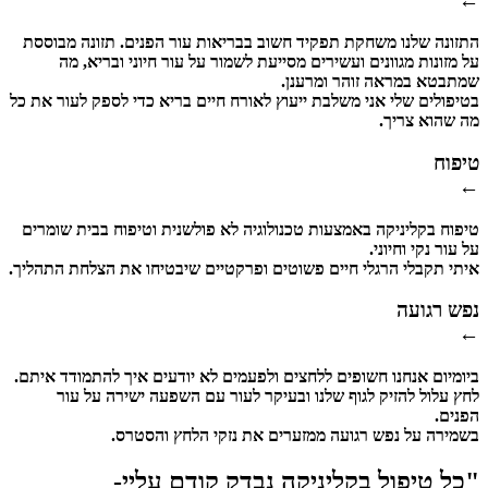
←
התזונה שלנו משחקת תפקיד חשוב בבריאות עור הפנים. תזונה מבוססת
על מזונות מגוונים ועשירים מסייעת לשמור על עור חיוני ובריא, מה
שמתבטא במראה זוהר ומרענן.
בטיפולים שלי אני משלבת ייעוץ לאורח חיים בריא כדי לספק לעור את כל
מה שהוא צריך.
טיפוח
←
טיפוח בקליניקה באמצעות טכנולוגיה לא פולשנית וטיפוח בבית שומרים
על עור נקי וחיוני.
איתי תקבלי הרגלי חיים פשוטים ופרקטיים שיבטיחו את הצלחת התהליך.
נפש רגועה
←
ביומיום אנחנו חשופים ללחצים ולפעמים לא יודעים איך להתמודד איתם.
לחץ עלול להזיק לגוף שלנו ובעיקר לעור עם השפעה ישירה על עור
הפנים.
בשמירה על נפש רגועה ממזערים את נזקי הלחץ והסטרס.
"כל טיפול בקליניקה נבדק קודם עליי-