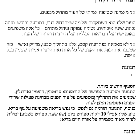
אני מאמינה שטיפוח אמיתי של העור מתחיל מבפנים.
העור שלנו הוא השתקפות של מה שמתרחש בגוף, בתודעה ובנפש. תזונה
נכונה, שינה איכותית, נשימה עמוקה וניהול מתחים – כל אלה משפיעים
באופן ישיר על הבריאות הכללית ועל החיוניות והזוהר של העור.
אני לא מאמינה בפתרונות קסם, אלא בתהליך טבעי, מדויק ואישי – כזה
שמכבד את הגוף, את הקצב של כל אחת ואת היופי האמיתי שטמון בכל
אישה.
תנועה
←
הסעיף החשוב ביותר.
התנועה מסייעת בהפרשה של הורמונים: סרוטונין, דופמין ואדרנלין,
שמניעים את התהליך ןמשפיעים על עור הפנים מבחינת פעילות שרירי
הפנים ואספקת חמצן לעור.
בנוסף, התנועה תורמת גם לנפש- כי נפש בריאה משפיעה על גוף בריא.
טיפ שלי: אפילו 10 דקות ספורט ביום (שזו שעת ספורט בשבוע) יכולות
לעזור מאוד בשמירה על אורח חיים בריא!
תזונה