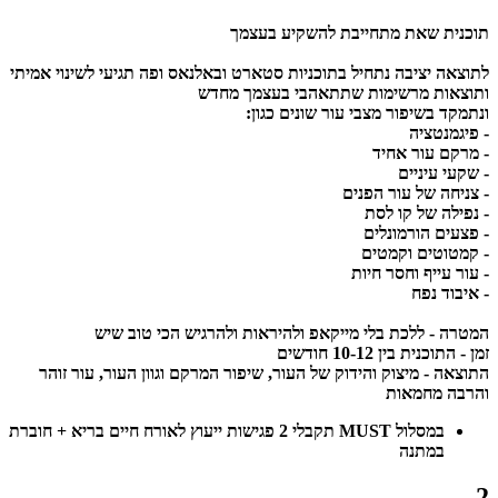
תוכנית שאת מתחייבת להשקיע בעצמך
לתוצאה יציבה נתחיל בתוכניות סטארט ובאלנאס ופה תגיעי לשינוי אמיתי
ותוצאות מרשימות שתתאהבי בעצמך מחדש
ונתמקד בשיפור מצבי עור שונים כגון:
- פיגמנטציה
- מרקם עור אחיד
- שקעי עיניים
- צניחה של עור הפנים
- נפילה של קו לסת
- פצעים הורמונלים
- קמטוטים וקמטים
- עור עייף וחסר חיות
- איבוד נפח
המטרה -
ללכת בלי מייקאפ ולהיראות ולהרגיש הכי טוב שיש
זמן -
התוכנית בין 10-12 חודשים
התוצאה -
מיצוק והידוק של העור, שיפור המרקם וגוון העור, עור זוהר
והרבה מחמאות
במסלול MUST תקבלי 2 פגישות ייעוץ לאורח חיים בריא + חוברת
במתנה
2