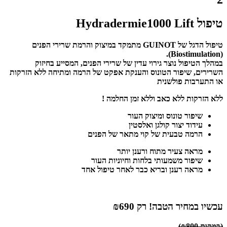
טיפול Hydradermie1000 Lift
טיפול הדגל של GUINOT מתמקד במיצוק והרמת שרירי הפנים
(Biostimulation).
במהלך הטיפול נוצר גירוי עדין של שרירי הפנים, המסייע בחיזוק
השרירים, שיפור הטונוס והענקת אפקט של הרמה ומתיחה ללא הזרקות
או התערבות פולשנית
ללא הזרקות ללא כאב וללא זמן החלמה !
שיפור טונוס ומיצוק העור
עידוד יצור קולגן ואלסטין
הרמה טבעית של קוי מתאר של הפנים
מראה צעיר מתוח ורענן יותר
שיפור משמעותי בלחות וחיוניות העור
מראה רענן ובריא כבר לאחר טיפול אחד
עכשיו
במחיר הטבה!
רק ₪690
(במקום ₪800)